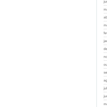
j
m
ab
m
fe
ja
d
n
o
s
a
ju
j
m