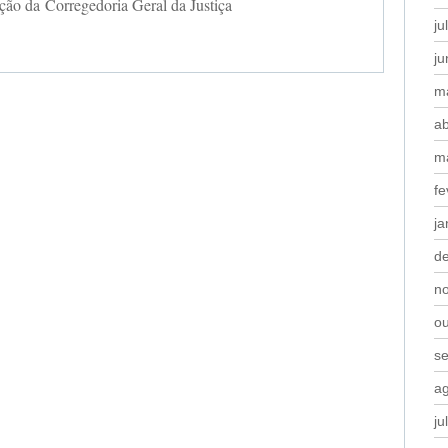
ção da
Corregedoria Geral da Justiça
ju
j
m
ab
m
fe
ja
d
n
o
s
a
ju