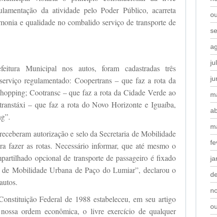
ulamentação da atividade pelo Poder Público, acarreta
o
rmonia e qualidade no combalido serviço de transporte de
s
a
ju
eitura Municipal nos autos, foram cadastradas três
j
 serviço regulamentado: Coopertrans – que faz a rota da
Shopping; Cootransc – que faz a rota da Cidade Verde ao
m
ranstáxi – que faz a rota do Novo Horizonte e Iguaíba,
ab
ng”.
m
eceberam autorização e selo da Secretaria de Mobilidade
fe
 fazer as rotas. Necessário informar, que até mesmo o
partilhado opcional de transporte de passageiro é fixado
ja
a de Mobilidade Urbana de Paço do Lumiar”, declarou o
d
autos.
n
onstituição Federal de 1988 estabeleceu, em seu artigo
o
a nossa ordem econômica, o livre exercício de qualquer