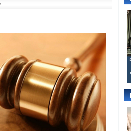
va
gram