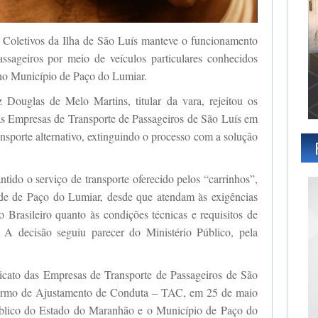
e Coletivos da Ilha de São Luís manteve o funcionamento
assageiros por meio de veículos particulares conhecidos
 no Município de Paço do Lumiar.
z Douglas de Melo Martins, titular da vara, rejeitou os
das Empresas de Transporte de Passageiros de São Luís em
ansporte alternativo, extinguindo o processo com a solução
ntido o serviço de transporte oferecido pelos “carrinhos”,
ade de Paço do Lumiar, desde que atendam às exigências
o Brasileiro quanto às condições técnicas e requisitos de
. A decisão seguiu parecer do Ministério Público, pela
icato das Empresas de Transporte de Passageiros de São
 Termo de Ajustamento de Conduta – TAC, em 25 de maio
úblico do Estado do Maranhão e o Município de Paço do