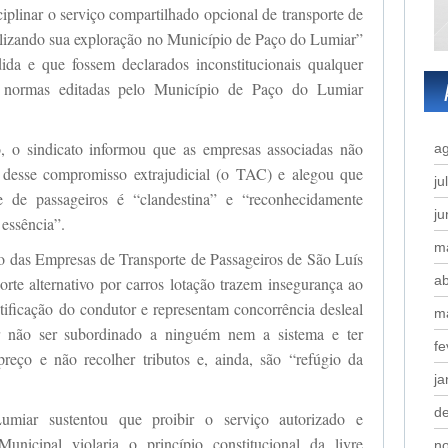
iplinar o serviço compartilhado opcional de transporte de
calizando sua exploração no Município de Paço do Lumiar”
da e que fossem declarados inconstitucionais qualquer
s normas editadas pelo Município de Paço do Lumiar
, o sindicato informou que as empresas associadas não
a
desse compromisso extrajudicial (o TAC) e alegou que
ju
e de passageiros é “clandestina” e “reconhecidamente
j
essência”.
m
to das Empresas de Transporte de Passageiros de São Luís
ab
orte alternativo por carros lotação trazem insegurança ao
ntificação do condutor e representam concorrência desleal
m
 não ser subordinado a ninguém nem a sistema e ter
fe
preço e não recolher tributos e, ainda, são “refúgio da
ja
d
iar sustentou que proibir o serviço autorizado e
unicipal violaria o princípio constitucional da livre
n