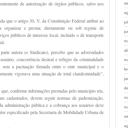
entemente de autorização de órgãos públicos, salvo nos
s
a
da que o artigo 30, V, da Constituição Federal atribui ao
ju
a organizar e prestar, diretamente ou sob regime de
j
iços públicos de interesse local, incluído o de transporte
m
al.
ab
parte autora (o Sindicato), percebo que as adversidades
suário, concorrência desleal e refúgio da criminalidade
m
s sem a pactuação firmada entre o ente municipal e o
fe
iormente vigorava uma situação de total clandestinidade”,
ja
d
 que, conforme informações prestadas pelo município réu,
ram cadastrados, devem seguir normas de padronização,
n
 da administração pública e a cobrança aos usuários deve
o
alor especificado pela Secretaria de Mobilidade Urbana de
s
a