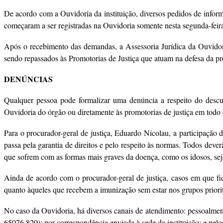
De acordo com a Ouvidoria da instituição, diversos pedidos de infor
começaram a ser registradas na Ouvidoria somente nesta segunda-feira
Após o recebimento das demandas, a Assessoria Jurídica da Ouvidori
sendo repassados às Promotorias de Justiça que atuam na defesa da pr
DENÚNCIAS
Qualquer pessoa pode formalizar uma denúncia a respeito do descu
Ouvidoria do órgão ou diretamente às promotorias de justiça em todo 
Para o procurador-geral de justiça, Eduardo Nicolau, a participação d
passa pela garantia de direitos e pelo respeito às normas. Todos deve
que sofrem com as formas mais graves da doença, como os idosos, sej
Ainda de acordo com o procurador-geral de justiça, casos em que fiq
quanto àqueles que recebem a imunização sem estar nos grupos priorit
No caso da Ouvidoria, há diversos canais de atendimento: pessoalme
65076.820); por correspondência enviada à sede da instituição; e pelo