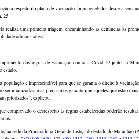
mação a respeito do plano de vacinação foram recebidos desde a seman
, 25.
a realiza uma primeira triagem, encaminhando as denúncias às promotor
obidade administrativa.
mprimento das regras de vacinação contra a Covid-19 junto ao Mini
o estado.
a população é imprescindível para que se garanta o direito à vacinação
rão ser imunizados, mas precisamos garantir que aqueles que estão mais 
am priorizados”, explicou.
ue comprovado o desrespeito às regras estabelecidas poderão resultar
ários.
nte, na sede da Procuradoria Geral de Justiça do Estado do Maranhão 
s telefones
0800 098 1600
, 127,
(98) 3219-1769
,
3219-1767
e
3219-17